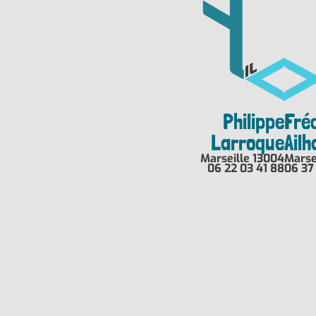
Philippe
Fré
Larroque
Ail
Marseille 13004
Marse
06 22 03 41 88
06 37