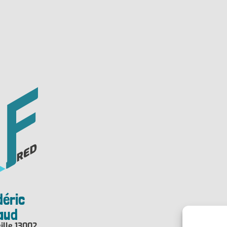
déric
haud
ille 13002