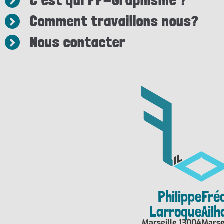
C'est qui FF-Graphisme ?
Comment travaillons nous?
Nous contacter
Philippe
Fré
Larroque
Ail
Marseille 13004
Marse