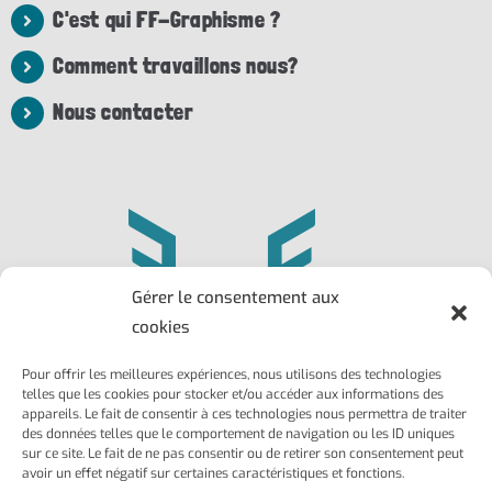
C'est qui FF-Graphisme ?
Comment travaillons nous?
Nous contacter
Gérer le consentement aux
cookies
Pour offrir les meilleures expériences, nous utilisons des technologies
Philippe
Frédéric
telles que les cookies pour stocker et/ou accéder aux informations des
Larroque
Ailhaud
appareils. Le fait de consentir à ces technologies nous permettra de traiter
des données telles que le comportement de navigation ou les ID uniques
Marseille 13004
Marseille 13002
sur ce site. Le fait de ne pas consentir ou de retirer son consentement peut
06 22 03 41 88
06 37 75 72 05
avoir un effet négatif sur certaines caractéristiques et fonctions.