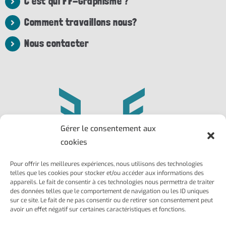
C'est qui FF-Graphisme ?
Comment travaillons nous?
Nous contacter
Gérer le consentement aux
cookies
Pour offrir les meilleures expériences, nous utilisons des technologies
Philippe
Frédéric
telles que les cookies pour stocker et/ou accéder aux informations des
Larroque
Ailhaud
appareils. Le fait de consentir à ces technologies nous permettra de traiter
des données telles que le comportement de navigation ou les ID uniques
Marseille 13004
Marseille 13002
sur ce site. Le fait de ne pas consentir ou de retirer son consentement peut
06 22 03 41 88
06 37 75 72 05
avoir un effet négatif sur certaines caractéristiques et fonctions.