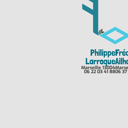
Philippe
Fré
Larroque
Ail
Marseille 13004
Marse
06 22 03 41 88
06 37