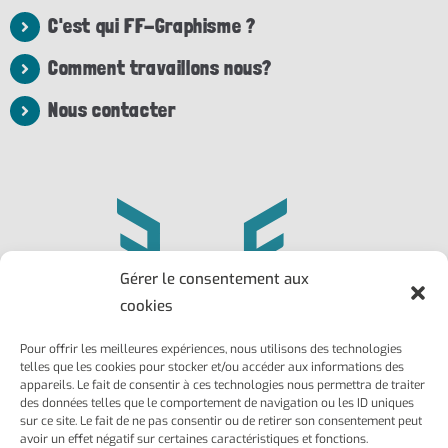
C'est qui FF-Graphisme ?
Comment travaillons nous?
Nous contacter
Gérer le consentement aux
cookies
Pour offrir les meilleures expériences, nous utilisons des technologies
Philippe
Frédéric
telles que les cookies pour stocker et/ou accéder aux informations des
Larroque
Ailhaud
appareils. Le fait de consentir à ces technologies nous permettra de traiter
des données telles que le comportement de navigation ou les ID uniques
Marseille 13004
Marseille 13002
sur ce site. Le fait de ne pas consentir ou de retirer son consentement peut
06 22 03 41 88
06 37 75 72 05
avoir un effet négatif sur certaines caractéristiques et fonctions.