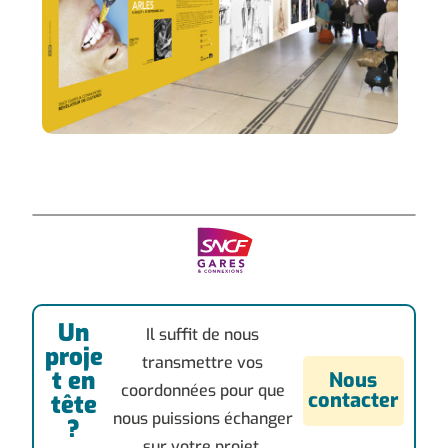
Un
Il suffit de nous
proje
transmettre vos
t en
Nous
coordonnées pour que
contacter
tête
nous puissions échanger
?
sur votre projet.