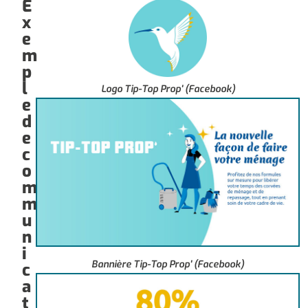
E
x
e
m
p
l
Logo Tip-Top Prop' (Facebook)
e
d
e
c
o
m
m
u
n
i
Bannière Tip-Top Prop' (Facebook)
c
a
t