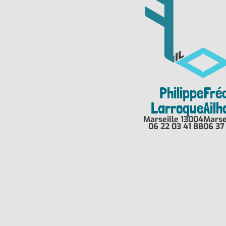
Philippe
Fré
Larroque
Ail
Marseille 13004
Marse
06 22 03 41 88
06 37